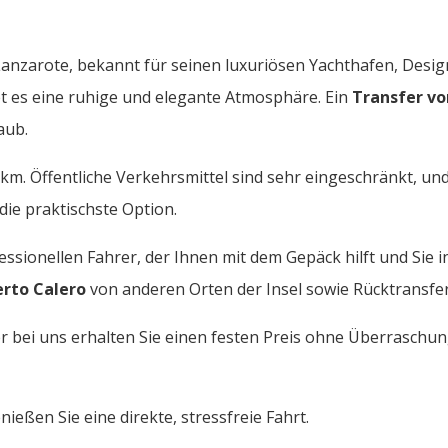
f Lanzarote, bekannt für seinen luxuriösen Yachthafen, Des
et es eine ruhige und elegante Atmosphäre. Ein
Transfer vo
aub.
km. Öffentliche Verkehrsmittel sind sehr eingeschränkt, u
die praktischste Option.
ssionellen Fahrer, der Ihnen mit dem Gepäck hilft und Sie in
erto Calero
von anderen Orten der Insel sowie Rücktransfe
ber bei uns erhalten Sie einen festen Preis ohne Überrasch
ießen Sie eine direkte, stressfreie Fahrt.