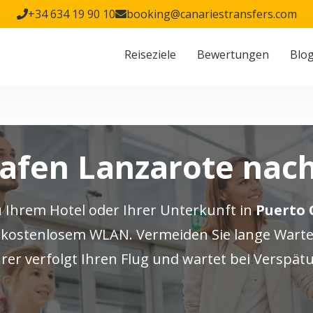
+34 634 19 90 10
booking@canariestransfers.com
Reiseziele
Bewertungen
Blo
hafen Lanzarote nach
u Ihrem Hotel oder Ihrer Unterkunft in
Puerto 
kostenlosem WLAN. Vermeiden Sie lange Wartez
rer verfolgt Ihren Flug und wartet bei Verspät